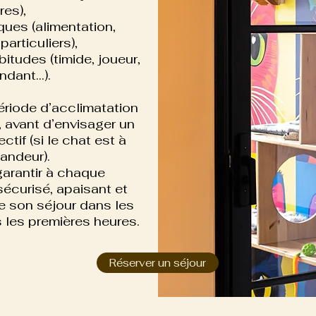
res),
ques (alimentation,
particuliers),
itudes (timide, joueur,
dant...).
ériode d’acclimatation
, avant d’envisager un
tif (si le chat est à
mandeur).
 garantir à chaque
sécurisé, apaisant et
ive son séjour dans les
 les premières heures.
Réserver un séjour