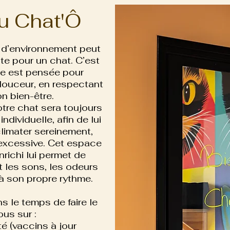
au Chat'Ô
d’environnement peut
te pour un chat. C’est
ée est pensée pour
 douceur, en respectant
n bien-être.
otre chat sera toujours
dividuelle, afin de lui
climater sereinement,
 excessive. Cet espace
nrichi lui permet de
 les sons, les odeurs
 à son propre rythme.
s le temps de faire le
ous sur :
é (vaccins à jour