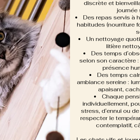
discrète et bienvei
journée 
Des repas servis à h
habitudes (nourriture 
s
Un nettoyage quoti
litière netto
Des temps d’obse
selon son caractère :
présence hum
Des temps calm
ambiance sereine : lum
apaisant, cach
Chaque pensi
individuellement, po
stress, d’ennui ou de
respecter le tempéra
contemplatif, c
Les chats vifs et joue