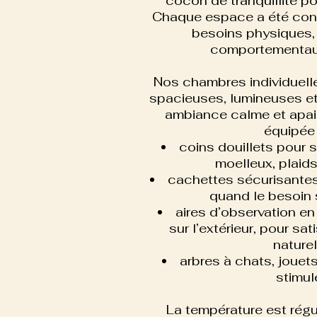
cocon de tranquillité p
Chaque espace a été con
besoins physiques,
comportementaux
Nos chambres individuelle
spacieuses, lumineuses et
ambiance calme et apai
équipée 
coins douillets pour 
moelleux, plaid
cachettes sécurisantes 
quand le besoin s
aires d’observation e
sur l’extérieur, pour sati
naturel
arbres à chats, jouets 
stimule
La température est régu