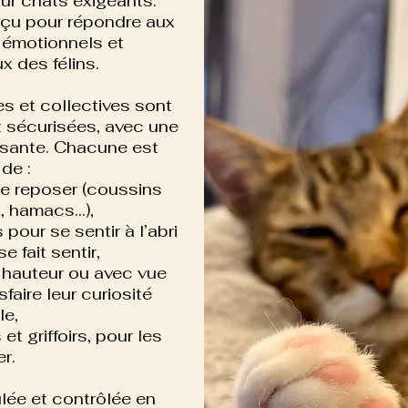
our chats exigeants.
çu pour répondre aux
 émotionnels et
 des félins.
s et collectives sont
 sécurisées, avec une
sante. Chacune est
de :
se reposer (coussins
s, hamacs…),
pour se sentir à l’abri
e fait sentir,
n hauteur ou avec vue
sfaire leur curiosité
le,
et griffoirs, pour les
r.
lée et contrôlée en