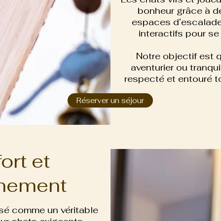
bonheur grâce à d
espaces d’escalade
interactifs pour s
Notre objectif est q
aventurier ou tranqui
respecté et entouré t
Réserver un séjour
ort et
nnement
nsé comme un véritable