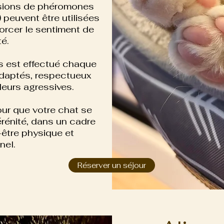
usions de phéromones
 peuvent être utilisées
forcer le sentiment de
té.
 est effectué chaque
adaptés, respectueux
eurs agressives.
ur que votre chat se
érénité, dans un cadre
être physique et
nel.
Réserver un séjour