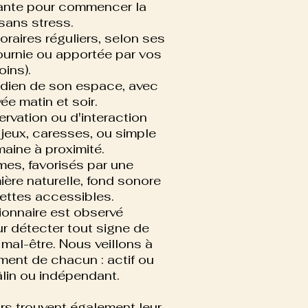
llante pour commencer la
sans stress.
oraires réguliers, selon ses
fournie ou apportée par vos
oins).
dien de son espace, avec
yée matin et soir.
rvation ou d'interaction
 jeux, caresses, ou simple
aine à proximité.
es, favorisés par une
ière naturelle, fond sonore
ettes accessibles.
onnaire est observé
ur détecter tout signe de
 mal-être. Nous veillons à
ment de chacun : actif ou
âlin ou indépendant.
urs trouvent également leur