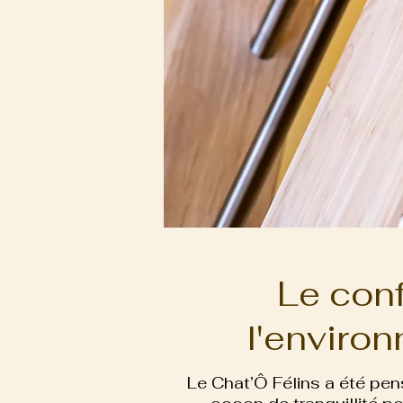
Le conf
l'enviro
Le Chat’Ô Félins a été pe