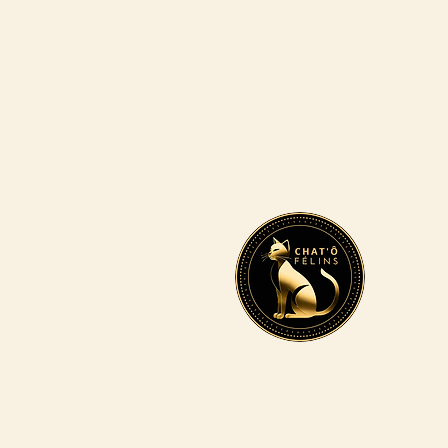
Chat'Ô Félins
​Hôtel pour
chats